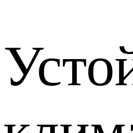
Усто
клим