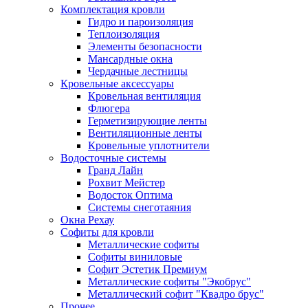
Комплектация кровли
Гидро и пароизоляция
Теплоизоляция
Элементы безопасности
Мансардные окна
Чердачные лестницы
Кровельные аксессуары
Кровельная вентиляция
Флюгера
Герметизирующие ленты
Вентиляционные ленты
Кровельные уплотнители
Водосточные системы
Гранд Лайн
Рохвит Мейстер
Водосток Оптима
Системы снеготаяния
Окна Рехау
Софиты для кровли
Металлические софиты
Софиты виниловые
Софит Эстетик Премиум
Металлические софиты "Экобрус"
Металлический софит "Квадро брус"
Прочее