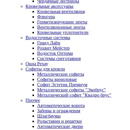
Чердачные лестницы
Кровельные аксессуары
Кровельная вентиляция
Флюгера
Герметизирующие ленты
Вентиляционные ленты
Кровельные уплотнители
Водосточные системы
Гранд Лайн
Рохвит Мейстер
Водосток Оптима
Системы снеготаяния
Окна Рехау
Софиты для кровли
Металлические софиты
Софиты виниловые
Софит Эстетик Премиум
Металлические софиты "Экобрус"
Металлический софит "Квадро брус"
Прочее
Автоматические ворота
Заборы и ограждения
Шлагбаумы
Рольставни и решетки
Автоматические двери