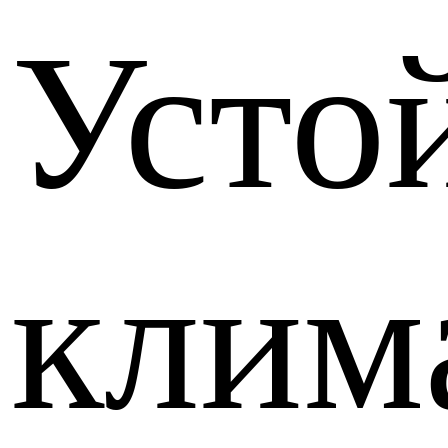
Усто
клим