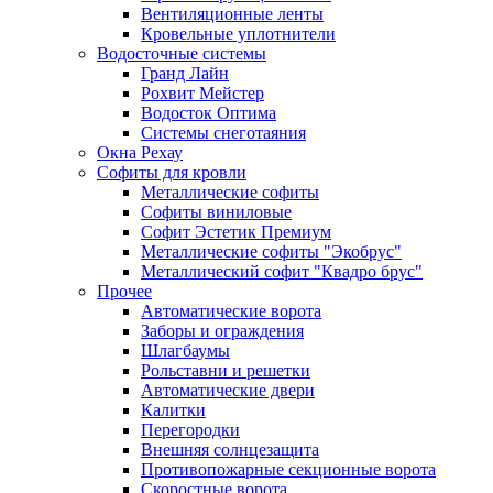
Вентиляционные ленты
Кровельные уплотнители
Водосточные системы
Гранд Лайн
Рохвит Мейстер
Водосток Оптима
Системы снеготаяния
Окна Рехау
Софиты для кровли
Металлические софиты
Софиты виниловые
Софит Эстетик Премиум
Металлические софиты "Экобрус"
Металлический софит "Квадро брус"
Прочее
Автоматические ворота
Заборы и ограждения
Шлагбаумы
Рольставни и решетки
Автоматические двери
Калитки
Перегородки
Внешняя солнцезащита
Противопожарные секционные ворота
Скоростные ворота