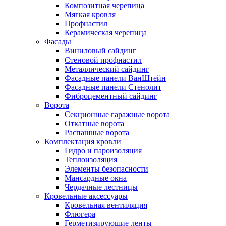
Композитная черепица
Мягкая кровля
Профнастил
Керамическая черепица
Фасады
Виниловый сайдинг
Стеновой профнастил
Металлический сайдинг
Фасадные панели ВанШтейн
Фасадные панели Стенолит
Фиброцементный сайдинг
Ворота
Секционные гаражные ворота
Откатные ворота
Распашные ворота
Комплектация кровли
Гидро и пароизоляция
Теплоизоляция
Элементы безопасности
Мансардные окна
Чердачные лестницы
Кровельные аксессуары
Кровельная вентиляция
Флюгера
Герметизирующие ленты